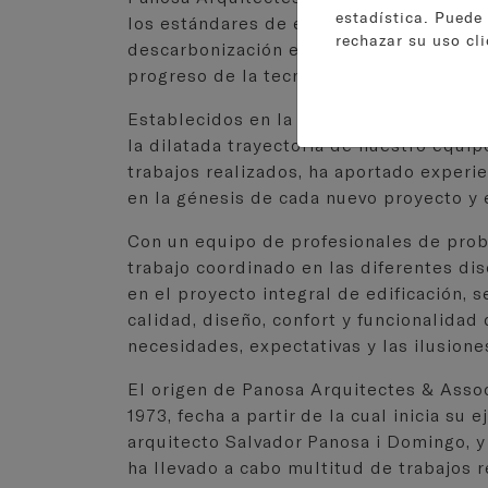
estadística. Puede
los estándares de eficiencia energética,
rechazar su uso cl
descarbonización en todos sus proyecto
progreso de la tecnología en este camp
Establecidos en la ciudad de Granollers
la dilatada trayectoria de nuestro equi
trabajos realizados, ha aportado experie
en la génesis de cada nuevo proyecto y e
Con un equipo de profesionales de proba
trabajo coordinado en las diferentes dis
en el proyecto integral de edificación, 
calidad, diseño, confort y funcionalida
necesidades, expectativas y las ilusione
El origen de Panosa Arquitectes & Assoc
1973, fecha a partir de la cual inicia su e
arquitecto Salvador Panosa i Domingo, y
ha llevado a cabo multitud de trabajos 