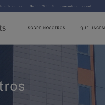
llers Barcelona
+34 938 70 93 10
panosa@panosa.cat
(CURRENT)
SOBRE NOSOTROS
QUE HACE
tros