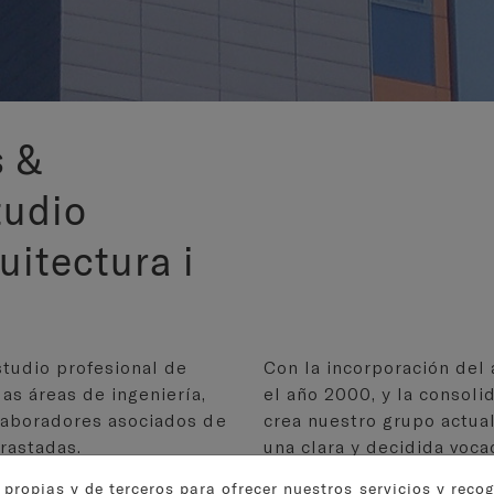
s &
tudio
uitectura i
studio profesional de
Con la incorporación del 
as áreas de ingeniería,
el año 2000, y la consoli
olaboradores asociados de
crea nuestro grupo actua
rastadas.
una clara y decidida voca
tamaño de las necesidade
 propias y de terceros para ofrecer nuestros servicios y reco
taria la consideración de