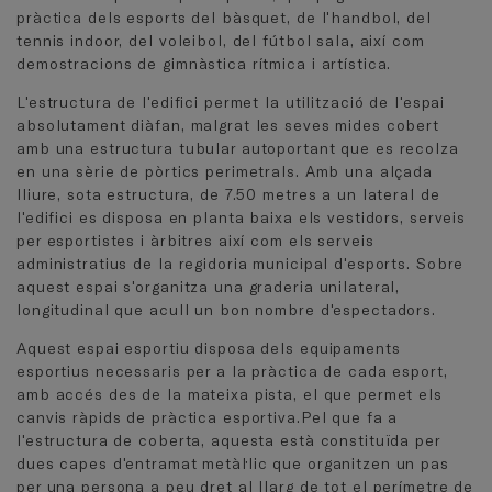
pràctica dels esports del bàsquet, de l'handbol, del
tennis indoor, del voleibol, del fútbol sala, així com
demostracions de gimnàstica rítmica i artística.
L'estructura de l'edifici permet la utilització de l'espai
absolutament diàfan, malgrat les seves mides cobert
amb una estructura tubular autoportant que es recolza
en una sèrie de pòrtics perimetrals. Amb una alçada
lliure, sota estructura, de 7.50 metres a un lateral de
l'edifici es disposa en planta baixa els vestidors, serveis
per esportistes i àrbitres així com els serveis
administratius de la regidoria municipal d'esports. Sobre
aquest espai s'organitza una graderia unilateral,
longitudinal que acull un bon nombre d'espectadors.
Aquest espai esportiu disposa dels equipaments
esportius necessaris per a la pràctica de cada esport,
amb accés des de la mateixa pista, el que permet els
canvis ràpids de pràctica esportiva.Pel que fa a
l'estructura de coberta, aquesta està constituïda per
dues capes d'entramat metàl·lic que organitzen un pas
per una persona a peu dret al llarg de tot el perímetre de